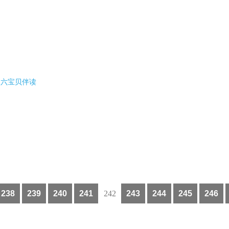
3周六宝贝伴读
238
239
240
241
242
243
244
245
246