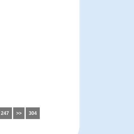
247
>>
304