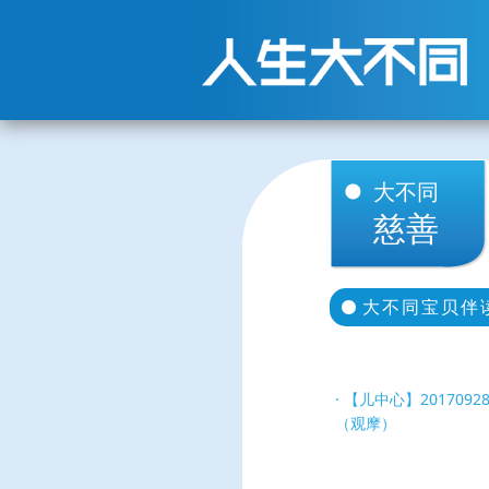
大不同
慈善
大不同宝贝伴
【儿中心】201709
（观摩）