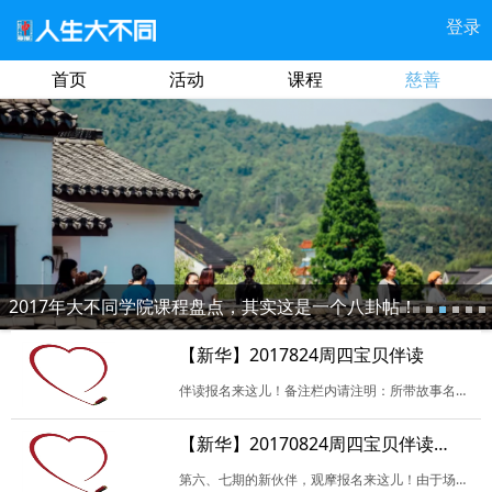
登录
首页
活动
课程
慈善
2017年大不同学院课程盘点，其实这是一个八卦帖！
【新华】2017824周四宝贝伴读
伴读报名来这儿！备注栏内请注明：所带故事名（暂定也可），是否负责当天活动开场或者记录，是否试读，及其他未尽事宜。谢谢！
【新华】20170824周四宝贝伴读（观摩）
第六、七期的新伙伴，观摩报名来这儿！由于场地限制，我们每次会尽可能地多安排新伙伴观摩，并且以报名试读的优先。请填写相关信息，参加试读请备注哟！如无特殊原因，请珍…