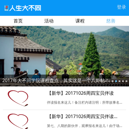
登录
首页
活动
课程
慈善
2017年大不同学院课程盘点，其实这是一个八卦帖！
【新华】20171026周四宝贝伴读
伴读报名来这儿！备注栏内请注明：所带故事名（暂定也可），是否负责当天活动开场或者记录，是否试读，及其他未尽事宜。谢谢！
【新华】20171026周四宝贝伴读（观摩）
第七、八期的新伙伴，观摩报名来这儿！由于场地限制，我们每次会尽可能地多安排新伙伴观摩，并且以报名试读的优先。请填写相关信息，参加试读请备注哟！如无特殊原因，请珍…