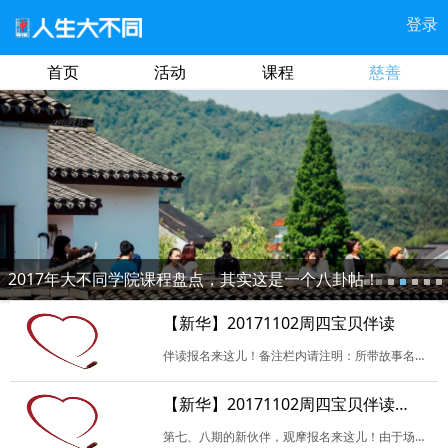
登录
首页
活动
课程
慈善
2017年大不同学院课程盘点，其实这是一个八卦帖！
【新华】20171102周四宝贝伴读
伴读报名来这儿！备注栏内请注明：所带故事名（暂定也可），是否负责当天活动开场或者记录，是否试读，及其他未尽事宜。谢谢！
【新华】20171102周四宝贝伴读（观摩）
第七、八期的新伙伴，观摩报名来这儿！由于场地限制，我们每次会尽可能地多安排新伙伴观摩，并且以报名试读的优先。请填写相关信息，参加试读请备注哟！如无特殊原因，请珍…