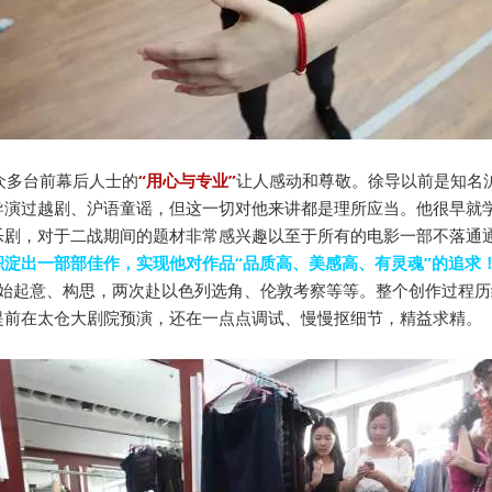
众多台前幕后人士的
“用心与专业”
让人感动和尊敬。徐导以前是知名
导演过越剧、沪语童谣，但这一切对他来讲都是理所应当。他很早就
乐剧，对于二战期间的题材非常感兴趣以至于所有的电影一部不落通
积淀出一部部佳作，实现他对作品“品质高、美感高、有灵魂”的追求
就开始起意、构思，两次赴以色列选角、伦敦考察等等。整个创作过程
提前在太仓大剧院预演，还在一点点调试、慢慢抠细节，精益求精。