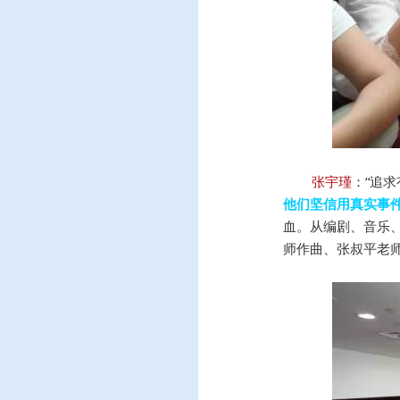
张宇瑾
：“追
他们坚信用真实事
血。从编剧、音乐
师作曲、张叔平老