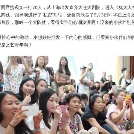
大不同君携观众一行70人，从上海出发直奔太仓大剧院，进入《犹太人
阵仗、跟导演进行了“私密”对话，还提前欣赏了9月3日即将在上海
彩片段，那叫一个大阵仗，看得宝宝们心潮澎湃啊！没来的小伙伴别
难抑心中的激动，本想好好抒发一下内心的感慨，但看完小伙伴们的
都是文艺青年啊！