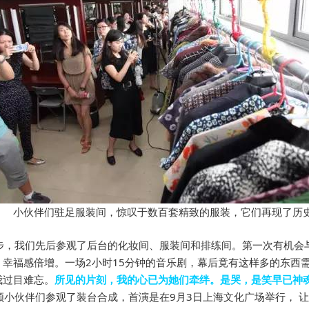
小伙伴们驻足服装间，惊叹于数百套精致的服装，它们再现了历
步，我们先后参观了后台的化妆间、服装间和排练间。第一次有机会
，幸福感倍增。一场2小时15分钟的音乐剧，幕后竟有这样多的东西
我过目难忘。
所见的片刻，我的心已为她们牵绊。是哭，是笑早已神
领小伙伴们参观了装台合成，首演是在9月3日上海文化广场举行， 