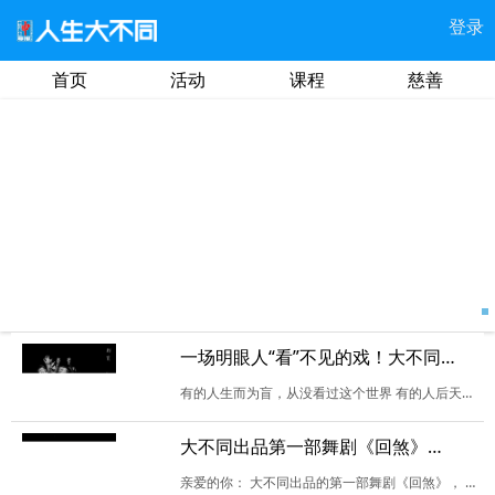
登录
这样陪伴，孩子才能好好学琴
首页
活动
课程
慈善
一场明眼人“看”不见的戏！大不同剧社荣誉出品 《群盲》
有的人生而为盲，从没看过这个世界 有的人后天变盲，记忆中有花有草有故乡 …… 大不同剧社荣誉出品 《群盲》 这是一出让盲人“看”得到 让明眼人“看”不见的戏
大不同出品第一部舞剧《回煞》，邀你共赴一场仪式
亲爱的你： 大不同出品的第一部舞剧《回煞》， 将于10月23日晚上7:30在白玉兰剧场演出。 记得把这个时间预留出来， 让我们共赴一场属于自己的“仪式”。 Yours 大不同…