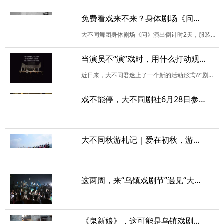
免费看戏来不来？身体剧场《问》大波剧照袭来，请勿心动！
大不同舞团身体剧场《问》演出倒计时2天，服装、道具通通到位，家伙事儿都全了
当演员不“演”戏时，用什么打动观众？
近日来，大不同君迷上了一个新的活动形式??“剧组探班”。
戏不能停，大不同剧社6月28日参演上海戏剧谷，来围观！
大不同秋游札记｜爱在初秋，游走徽杭古道
这两周，来“乌镇戏剧节”遇见“大不同”吧，大不同剧社和舞团献上三出戏！
《鬼新娘》，这可能是乌镇戏剧节嘉年华最震撼的演出了！