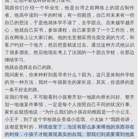
说，让他不要这样拼命努力读书。
我跟你们介绍一个毕业生，他是台湾之前网络上的甜点制作
者。他高中读到一半的时候，有一些困惑，自己对未来有一些
自己的想法，于是他就休学不读了，去学甜点。后来越学越开
心，他就自己买书，参加课程，自己家里弄了一个工作坊，然
后在网络上让大家订购。他的生意都采用当面交易的方式，和
客户约好一个地方，然后把蛋糕送过去。通过这种方式他认识
了很多朋友。然后他现在考上了法国的一个甜点学校，在那边
继续学习。
他就会选择走自己的路。
我问家长，你来种籽到底寻求什么？因为，这只是体制外学校
的另一种方法，我对一年级新生的家长说，其实，你选择的是
一条不好走的路。
在我们学校，不可能看到小孩整齐划一地跟向师长问好、整齐
划一地做某件事情，一定是每个人按照自己不同的状况行事。
家长会疑惑地说：
“
为什么我们的小孩在幼稚园是一个小公主、
小王子，到了这个学校就会变成小流氓、小太妹？
”
我跟你讲，
这都是暂时的，
环境改变了，当没有那么多束缚他的东西存在
的时候，小孩子才能展现真实的自我。那我们到底要看到他真