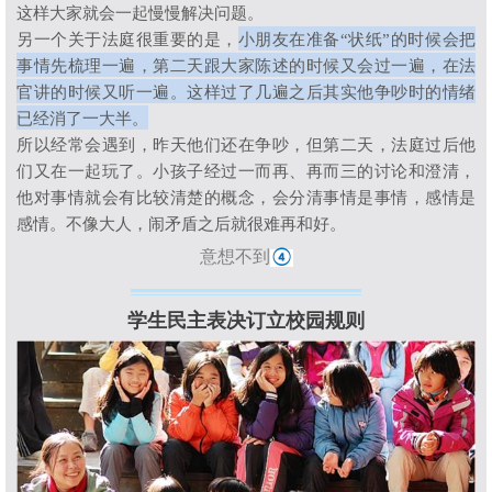
这样大家就会一起慢慢解决问题。
另一个关于法庭很重要的是，
小朋友在准备
“
状纸
”
的时候会把
事情先梳理一遍，第二天跟大家陈述的时候又会过一遍，在法
官讲的时候又听一遍。这样过了几遍之后其实他争吵时的情绪
已经消了一大半
。
所以经常会遇到，昨天他们还在争吵，
但第二天，法庭过后他
们又在一起玩了。
小孩子经过一而再、再而三的讨论和澄清，
他对事情就会有比较清楚的概念，会分清事情是事情，感情是
感情。不像大人，闹矛盾之后就很难再和好。
意想不到
④
学生民主表决订立校园规则