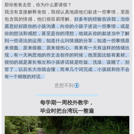
那你爸爸去世，你为什么要请假？
我没有直接解释丧假，我很认真地跟他们叙述一些事情，里面
包含我的情感，他们很容易理解。
好多年的经验告诉我，当你
愿意好好跟你的小孩沟通，向你的小孩子述说一些事情，或是
你的想法和感想，甚至是你的理想，他就从你的叙述当中了解
到一些语法的运用，知道什么叫情感的分享，知道一些事情原
来很蠢、原来很糗、原来很伤心。将来有一天有这样的情绪出
现，有一天构思他的作文去创作的时候，他里面比较有素材。
很怕的就是家长每次和小孩讲话就是吃饭、洗澡、该睡了、别
管了，以后长大你就会懂，简单几个词完成，小孩就和你不会
有一个精致的对话。
意想不到
⑧
每学期一周校外教学，
毕业时把台湾玩一整遍