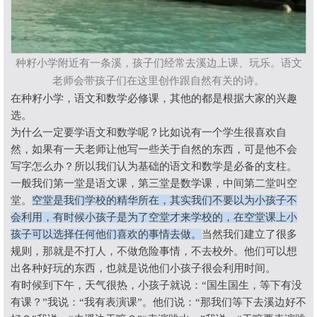
种籽小学附近有一条溪，孩子们经常去溪边上课、玩乐。
语文
老师会带孩子们在这里创作跟自然有关的诗。
在种籽小学，语文和数学必修课，其他的都是根据大家的兴趣
选。
为什么一定要学语文和数学呢？比如说有一个学生很喜欢自
然，如果有一天老师让他写一些关于自然的东西，可是他不会
写字怎么办？所以我们认为基础的语文和数学是必备的支柱。
一般我们第一堂是语文课，第三堂是数学课，中间第二堂叫空
堂。
空堂是我们学校的精华所在，其实我们不要以为小孩子不
会利用，有时候小孩子是为了空堂才来学校的，在空堂课上小
孩子可以选择任何他们喜欢的事情去做。
当然我们建立了很多
规则，那就是不打人，不做危险事情，不去校外。他们可以想
出各种好玩的东西，也就是说他们小孩子很会利用时间。
有时候到下午，天气很热，小孩子就说：
“
国生国生，等下有没
有课？
”
我说：
“
我有表演课
”
。他们说：
“
那我们等下去溪边好不