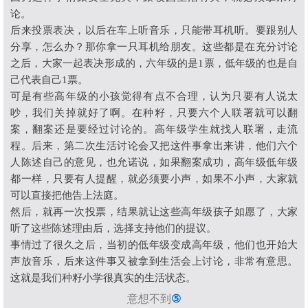
论。
后来投票表决，以后在车上听音乐，只能带耳机听。要跟别人
分享，怎么办？那你拿一只耳机给朋友。这些都是在充分讨论
之后，大家一起表决形成的，六年级的是
1
票，低年级的也是自
己代表自己
1
票。
可是有些高年级的小孩觉得有点不合理，认为只要有人说太
吵，我们关掉就好了啊。在种籽，只要六个人联署就可以翻
案，翻案还是要经过讨论的。高年级学生就找人联署，走流
程。后来，第二次生活讨论会又把这件事拿出来讲，他们六个
人陈述自己的意见，也允诺说，如果翻案成功，高年级低年级
都一样，只要有人提醒，就必须要小声，如果不小声，大家就
可以直接把他告上法庭。
然后，就再一次投票，结果就让这些高年级孩子如愿了，大家
听了这些陈述理由后，选择支持他们的提议。
事情过了很久之后，当初的低年级变成高年级，他们也开始大
声放音乐，后来这件事又被拿到生活会上讨论，非常有意思。
这就是我们种籽小学很真实的生活状态。
意想不到
⑤