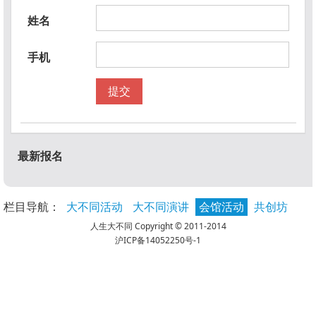
筑。
姓名
设计创意，你有什么想法你就做出来
手机
有一次我跑到景观事务所当一个工读生，他们正好缺
筑背景的人，那时我才大二。他们正好在做一个proje
提交
身有一小部分建筑，就是一个休息站加两个厕所。我
一个死党，在别的学校学土木工程，跟我一样都是二
开始在这个工作里，我们就开始画很多设计，我负
最新报名
意，他负责算结构。有一天，他看了我的设计就说：
Ping，你的设计怎么做得这么无聊，就方方正正的，
面摆两个马桶就结束了。”我说：”唉，这是在外面又
栏目导航：
大不同活动
大不同演讲
会馆活动
共创坊
学校，对不对？我们要真的能够盖出来啊，那这个结
人生大不同 Copyright © 2011-2014
盖不出来。”Anyway，他就跟我讲了一句话：”设计
沪ICP备14052250号-1
要创意，你有什么想法你就要真的去做。做了，我们
技术的人，就会想办法帮你实现。
他那个时候就真的打开了我的想法：设计无止境，不
自己对设计的理念和想法。