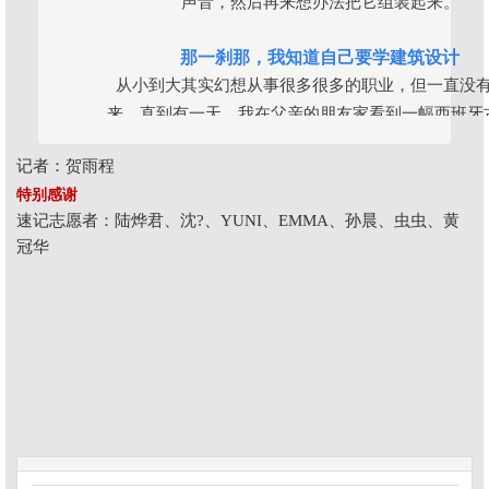
声音，然后再来想办法把它组装起来。
那一刹那，我知道自己要学建筑设计
从小到大其实幻想从事很多很多的职业，但一直没
来。直到有一天，我在父亲的朋友家看到一幅西班牙
的画，我就很开心地跟他借回家去临摹。我花了三天
记者：贺雨程
画这幅画，那时候我才发现，临摹的过程其实很特别
特别感谢
不是一个copy的过程，事实上在画东西的时候你有
速记志愿者：陆烨君、沈?、YUNI、EMMA、孙晨、虫虫、黄
你有对话、你有跟它建立一些关系的，你画的每一个
冠华
从左到右还是从右到左，都是你在决定的，你希望
点、细一点、像一点、还是不像一点，也是你的思想
你的。所以最后一笔画完的时候，其实就发现说，wo
然觉得好像被闪电打到一样，就说“嘿，我知道我想
么了。”我看着这一幅画，发现，我不要它了，因为
一个纯艺术，就像音乐、就像画作，我已经不满足于
希望它不是一个纸上的建筑。我希望它是一个应用艺
可以活生生地长在那里，被建构出来，跟人产生真实
的一样东西。所以我希望它从画里长出来变成一个真