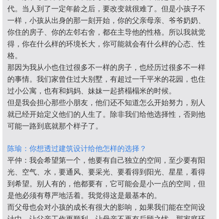
代。当人到了一定年龄之后，要改变就很难了。但是小孩子不
一样，小孩从出身的那一刻开始，你的父亲母亲、爷爷奶奶、
你住的房子、你的左邻右舍，都在主导他的性格。所以我就觉
得，你在什么样的环境长大，你可能就会有什么样的心态、性
格。
那因为我从小也住过很多不一样的房子，也经历过很多不一样
的事情。我们家曾住过大别墅，有超过一千平米的花园，也住
过小公寓，也有和妈妈、妹妹一起挤榻榻米的时候。
但是我会担心那些小朋友，他们还不知道怎么开始努力，别人
就已经开始定义他们的人生了。除非我们给他选择性，否则他
可能一路到底就那个样子了。
陈瑜：你想透过建筑设计给他怎样的选择？
平仲：我会希望第一个，他要有自己独立的空间，至少要有阳
光、空气、水，要通风、要采光、要看得到阳光、星星，看得
到希望。别人有的，他都要有，它可能会是小一点的空间，但
是他必须有尊严地活着。我觉得这是最基本的。
而父母也会对小孩的成长有很大的影响，如果我们能在空间设
计中，让父亲工作更顺利，让母亲不再有后顾之忧，那家庭环