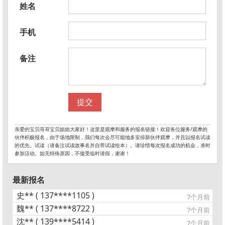
姓名
手机
备注
提交
亲爱的宝贝哥哥宝贝姐姐大家好！这里是观摩和服务的报名链接！欢迎各位服务/观摩的
伙伴积极报名，由于场地限制，我们每次会尽可能地多安排新伙伴观摩，并且以报名试读
的优先。试读（请备注试读故事名并自带试读绘本）。请珍惜每次报名成功的机会，准时
参加活动。如无特殊原因，不接受临时请假，谢谢！
最新报名
史** ( 137****1105 )
7个月前
魏** ( 137****8722 )
7个月前
沈** ( 139****5414 )
7个月前