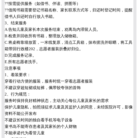
??按需提供服务（如借书、伴读、拼图等）
??借阅书籍需要登记书籍名称、家长联系方式等，归还时登记时间，提醒
借书人归还时自行放入书箱。
3、结束服务
A.告知儿童及家长本次服务结束，劝离岛内滞留人员。
B.检查并回收所有书籍，整理放入储物箱。
C.将桌椅靠墙放置，一米线复原，清点工具箱，抹布搓洗并晾晒，将工具
箱带回行政楼202，志愿者服装折叠好归位。
D.完成服务记录。
E.所有志愿者洗手。
注意事项
1、着装要求：
穿着行动方便的服装，服务时统一穿着志愿者服装
不建议穿超短裙或短裤，佩带较夸张的首饰
2、行为规范：
服务时保持良好精神状态，主动关心每位儿童及家长的需求
保护儿童隐私，拍照须征求儿童及其监护人的同意，未经医院许可，影像
资料不能公开发布
不建议长时间的独自看手机等电子设备
童书岛不能寄存患者及其家长的个人财物
不能承诺代为看管儿童