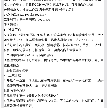
取，并作登记。行政楼202办公室为志愿者休息、存放物品的场所。
医院联系人：社会工作部 陈玉婷老师 或 张佳妮老师
办公电话38626101或38626117
工作时间：周一至周五8:00?17:00
服务流程：
1、准备工作
A.提前10-15分钟在医院行政楼202办公室集合（组长负责集中组员，放下
随身物品，统一换志愿者服务装，熟悉志愿者须知，进行分工。）
B.带好童书岛工具箱（免洗液、消毒喷雾、抹布/卫生纸、手套、一次性
袜套、服务记录本），抵达童书岛，劝离岛内儿童及家长
C.用消毒喷雾和抹布清洁书架和桌椅
D.整理摆放书籍（可按年龄、内容分类、书本封面朝外竖立摆放，易于儿
童直观挑选）
E.所有志愿者洗手
2、正式开放
A.开放单一通道，请儿童及家长有序脱鞋（家长须穿一次性袜套）、洗手
（免洗液有效期30天）后，进入童书岛
B.岛内服务原则：
??儿童安全第一（登岛人数不超过20人）
??倡导文明阅读（爱护书籍等公共物品、不在岛内饮食、嬉戏打闹，引导
儿童及家长遵守约定）