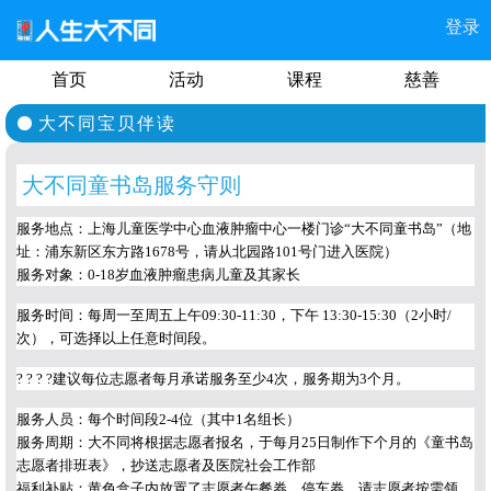
登录
首页
活动
课程
慈善
大不同宝贝伴读
大不同童书岛服务守则
服务地点：上海儿童医学中心血液肿瘤中心一楼门诊“大不同童书岛”（地
址：浦东新区东方路1678号，请从北园路101号门进入医院）
服务对象：0-18岁血液肿瘤患病儿童及其家长
服务时间：每周一至周五上午09:30-11:30，下午 13:30-15:30（2小时/
次），可选择以上任意时间段。
? ? ? ?建议每位志愿者每月承诺服务至少4次，服务期为3个月。
服务人员：每个时间段2-4位（其中1名组长）
服务周期：大不同将根据志愿者报名，于每月25日制作下个月的《童书岛
志愿者排班表》，抄送志愿者及医院社会工作部
福利补贴：黄色盒子内放置了志愿者午餐券、停车券，请志愿者按需领