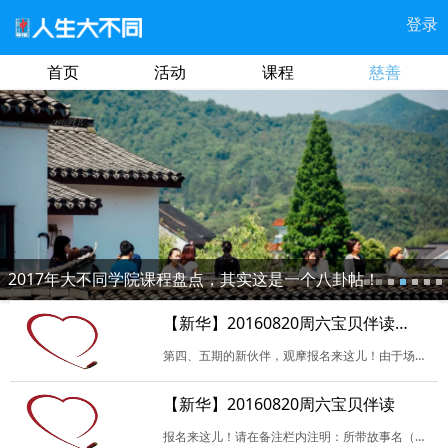
登录
首页
活动
课程
慈善
2017年大不同学院课程盘点，其实这是一个八卦帖！
【新华】20160820周六宝贝伴读（观摩）
第四、五期的新伙伴，观摩报名来这儿！由于场地限制，我们每次会尽可能地多安排新伙伴观摩，并且以报名试读的优先。请填写相关信息，没有特殊原因，请您珍惜每次报名机会，…
【新华】20160820周六宝贝伴读
报名来这儿！请在备注栏内注明：所带故事名（暂定也可），是否负责当天活动开场、讲故事或记录，是否试读，及其他未尽事宜。谢谢！