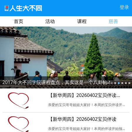
登录
首页
活动
课程
慈善
2017年大不同学院课程盘点，其实这是一个八卦帖！
【新华周四】20260402宝贝伴读（观摩）
亲爱的宝贝哥哥姐姐大家好！本周的宝贝伴读开始报名啦！这里是观摩和服务的报名链接！欢迎各位服务/观摩的伙伴积极报名试读（请备注试读故事名），请自带试读绘本。开车的伙…
【新华周四】20260402宝贝伴读
亲爱的宝贝哥哥姐姐大家好！本周的伴读开始报名啦！报名请注明岗位（开场、故事、记录），伴读及试读请备注故事名。开车的伙伴请备注“车牌号+手机号码”。报名成功后，如无…